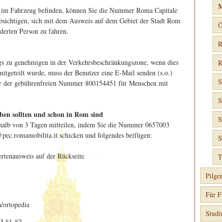
M
ht im Fahrzeug befinden, können Sie die Nummer Roma Capitale
absichtigen, sich mit dem Ausweis auf dem Gebiet der Stadt Rom
Ö
erten Person zu fahren.
R
gs zu genehmigen in der Verkehrsbeschränkungszone, wenn dies
R
mitgeteilt wurde, muss der Benutzer eine E-Mail senden (s.o.)
S
r der gebührenfreien Nummer 800154451 für Menschen mit
S
aben sollten und schon in Rom sind
S
rhalb von 3 Tagen mitteilen, indem Sie die Nummer 0657003
@pec.romamobilita.it schicken und folgendes beifügen:
S
rtenausweis auf der Rückseite
T
Pilge
Für F
a/ortopedia
Stud
I,81-82