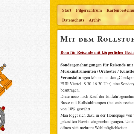
Start
Pilgerzentrum
Kartenbestellu
Datenschutz
Archiv
Mit dem Rollstu
Rom für Reisende mit körperlicher Beei
Sondergenehmigungen für Reisende mit k
Musikinstrumenten (Orchester / Künstler
Veranstaltungen
können an den „Checkpoin
EUR-Viertel, 8.30-16.30 Uhr) eine Sonder
beantragen.
Diese muss nach Kauf der Einfahrtsgenehmi
Busse mit Rollstuhlrampen (bei entspreche
von 10% gewährt.
Man loggt sich dazu in der Homepage von
gekauften Buseinfahrgenehmigungen. Unterh
öffnen sich mehrere Wahlmöglichkeiten: