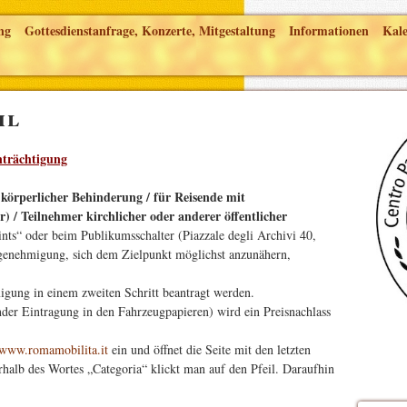
ng
Gottesdienstanfrage, Konzerte, Mitgestaltung
Informationen
Kal
hl
nträchtigung
örperlicher Behinderung / für Reisende mit
) / Teilnehmer kirchlicher oder anderer öffentlicher
ts“ oder beim Publikumsschalter (Piazzale degli Archivi 40,
genehmigung, sich dem Zielpunkt möglichst anzunähern,
gung in einem zweiten Schritt beantragt werden.
nder Eintragung in den Fahrzeugpapieren) wird ein Preisnachlass
www.romamobilita.it
ein und öffnet die Seite mit den letzten
alb des Wortes „Categoria“ klickt man auf den Pfeil. Daraufhin