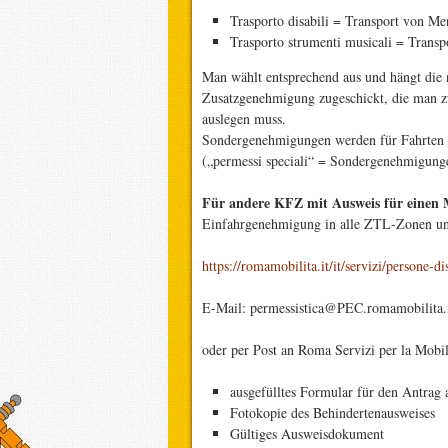
Trasporto disabili = Transport von M
Trasporto strumenti musicali = Trans
Man wählt entsprechend aus und hängt die
Zusatzgenehmigung zugeschickt, die man 
auslegen muss.
Sondergenehmigungen werden für Fahrten 
(„permessi speciali“ = Sondergenehmigungen
Für andere KFZ mit Ausweis für einen
Einfahrgenehmigung in alle ZTL-Zonen unt
https://romamobilita.it/it/servizi/persone-di
E-Mail: permessistica@PEC.romamobilita.i
oder per Post an Roma Servizi per la Mob
ausgefülltes Formular für den Antra
Fotokopie des Behindertenausweises
Gültiges Ausweisdokument