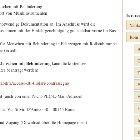
enschen mit Behinderung
port von Musikinstrumenten
Infor
 notwendige Dokumentation an. Im Anschluss wird die
Vatik
zusammen mit der Einfahrgenehmigung gut sichtbar vorne im Bus
Rom
für Menschen mit Behinderung in Fahrzeugen mit Rollstuhlrampe
A
) erteilt.
C
 Menschen mit Behinderung
kann die kostenlose
er beantragt werden:
D
sabilita/accesso-ztl-titolari-contrassegno
E
t (auch von einer Nicht-PEC-E-Mail-Adresse)
F
H
ilità, Via Silvio D’Amico 40 – 00145 Roma
I
g auf Zugang (Download über die Homepage oben)
K