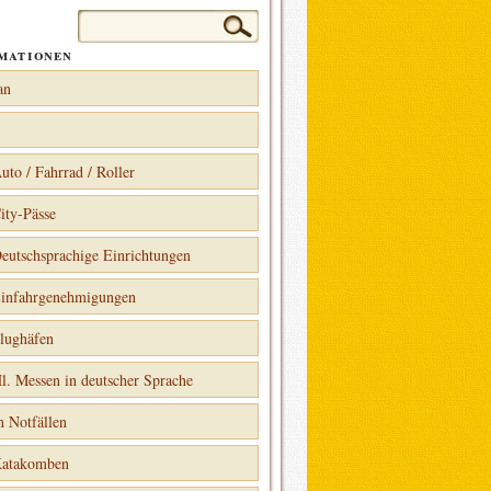
Suchen
nach:
mationen
an
uto / Fahrrad / Roller
ity-Pässe
eutschsprachige Einrichtungen
infahrgenehmigungen
lughäfen
l. Messen in deutscher Sprache
n Notfällen
atakomben