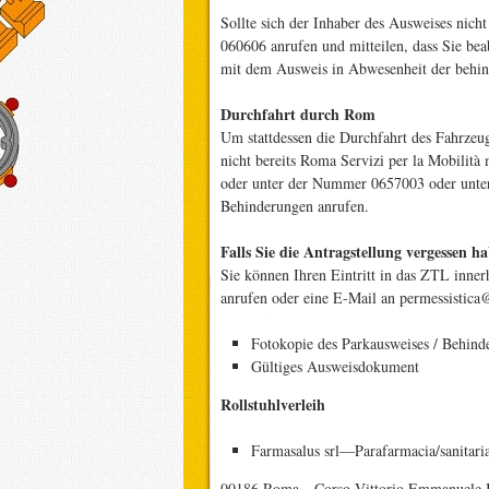
Sollte sich der Inhaber des Ausweises nic
060606 anrufen und mitteilen, dass Sie be
mit dem Ausweis in Abwesenheit der behind
Durchfahrt durch Rom
Um stattdessen die Durchfahrt des Fahrzeu
nicht bereits Roma Servizi per la Mobilità 
oder unter der Nummer 0657003 oder unte
Behinderungen anrufen.
Falls Sie die Antragstellung vergessen h
Sie können Ihren Eintritt in das ZTL inne
anrufen oder eine E-Mail an permessistica
Fotokopie des Parkausweises / Behinde
Gültiges Ausweisdokument
Rollstuhlverleih
Farmasalus srl—Parafarmacia/sanitari
00186 Roma—Corso Vittorio Emmanuele I