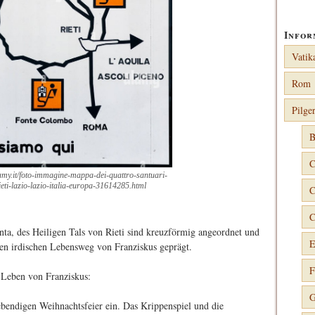
Infor
Vatik
Rom
Pilge
B
C
amy.it/foto-immagine-mappa-dei-quattro-santuari-
ieti-lazio-lazio-italia-europa-31614285.html
C
C
anta, des Heiligen Tals von Rieti sind kreuzförmig angeordnet und
E
ten irdischen Lebensweg von Franziskus geprägt.
F
 Leben von Franziskus:
G
lebendigen Weihnachtsfeier ein. Das Krippenspiel und die