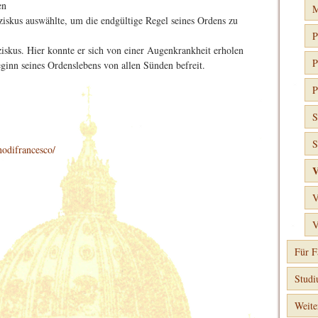
en
M
iskus auswählte, um die endgültige Regel seines Ordens zu
P
iskus. Hier konnte er sich von einer Augenkrankheit erholen
P
eginn seines Ordenslebens von allen Sünden befreit.
P
S
S
odifrancesco/
V
V
V
Für F
Stud
Weite