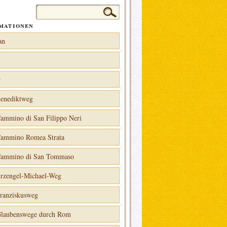
Suchen
nach:
mationen
an
r
enediktweg
ammino di San Filippo Neri
ammino Romea Strata
ammino di San Tommaso
rzengel-Michael-Weg
ranziskusweg
laubenswege durch Rom