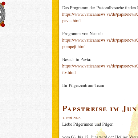
Das Programm der Pastoralbesuche finden S
https://www.vaticannews.va/de/papst/news
pavia.html
Programm von Neapel:
https://www.vaticannews.va/de/papst/news/
pompeji.html
Besuch in Pavia:
https://www.vaticannews.va/de/papst/news/2
itv.html
Ihr Pilgerzentrum-Team
Papstreise im Jun
3. Juni 2026
Liebe Pilgerinnen und Pilger,
vom 06. bis 12. Juni wird der Heilige Vate