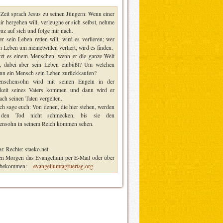
r Zeit sprach Jesus zu seinen Jüngern: Wenn einer
ir hergehen will, verleugne er sich selbst, nehme
uz auf sich und folge mir nach.
r sein Leben retten will, wird es verlieren; wer
n Leben um meinetwillen verliert, wird es finden.
zt es einem Menschen, wenn er die ganze Welt
, dabei aber sein Leben einbüßt? Um welchen
ann ein Mensch sein Leben zurückkaufen?
nschensohn wird mit seinen Engeln in der
hkeit seines Vaters kommen und dann wird er
ach seinen Taten vergelten.
ch sage euch: Von denen, die hier stehen, werden
 den Tod nicht schmecken, bis sie den
nsohn in seinem Reich kommen sehen.
r. Rechte: staeko.net
n Morgen das Evangelium per E-Mail oder über
 bekommen:
evangeliumtagfuertag.org