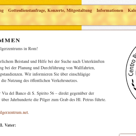
ng
Gottesdienstanfrage, Konzerte, Mitgestaltung
Informationen
Kal
ommen
ilgerzentrums in Rom!
erlichem Beistand und Hilfe bei der Suche nach Unterkünften
zung bei der Planung und Durchführung von Wallfahrten,
pstaudienzen. Wir informieren Sie über einschlägige
 die Nutzung des öffentlichen Verkehrsnetzes.
 Via del Banco di S. Spirito 56 – direkt gegenüber der
 über Jahrhunderte die Pilger zum Grab des Hl. Petrus führte.
lgerzentrum.net
.
l. Vater: