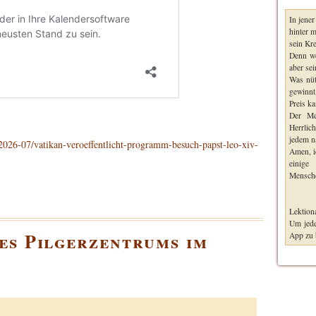
In jene
hinter m
sein Kre
Denn we
aber sei
Was nüt
gewinnt
Preis k
Der Me
Herrlic
jedem n
2026-07/vatikan-veroeffentlicht-programm-besuch-papst-leo-xiv-
Amen, i
einige
Mensche
Lektiona
Um jede
es Pilgerzentrums im
App zu