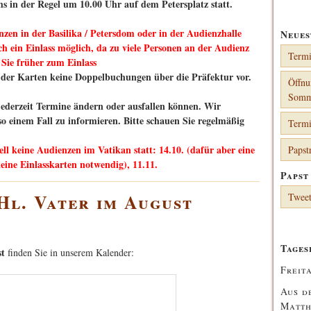
s in der Regel um 10.00 Uhr auf dem Petersplatz statt.
zen in der Basilika / Petersdom oder in der Audienzhalle
Neues
ch ein Einlass möglich, da zu viele Personen an der Audienz
Termi
Sie früher zum Einlass
g der Karten keine Doppelbuchungen über die Präfektur vor.
Öffnu
Somm
h jederzeit Termine ändern oder ausfallen können. Wir
 so einem Fall zu informieren. Bitte schauen Sie regelmäßig
Termi
l keine Audienzen im Vatikan statt: 14.10. (dafür aber eine
Papst
keine Einlasskarten notwendig), 11.11.
Papst
Hl. Vater im August
Tweet
Tages
st
finden Sie in unserem Kalender:
Freit
Aus d
Matth