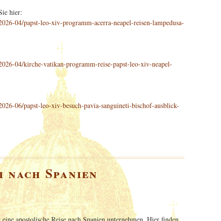
ie hier:
/2026-04/papst-leo-xiv-programm-acerra-neapel-reisen-lampedusa-
2026-04/kirche-vatikan-programm-reise-papst-leo-xiv-neapel-
026-06/papst-leo-xiv-besuch-pavia-sanguineti-bischof-ausblick-
i nach Spanien
r eine apostolische Reise nach Spanien unternehmen. Hier finden