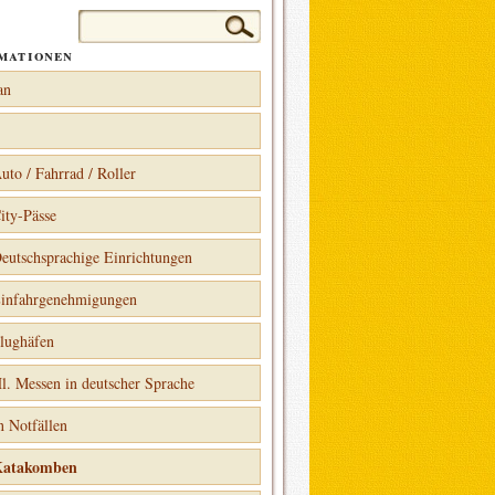
Suchen
nach:
mationen
an
uto / Fahrrad / Roller
ity-Pässe
eutschsprachige Einrichtungen
infahrgenehmigungen
lughäfen
l. Messen in deutscher Sprache
n Notfällen
atakomben