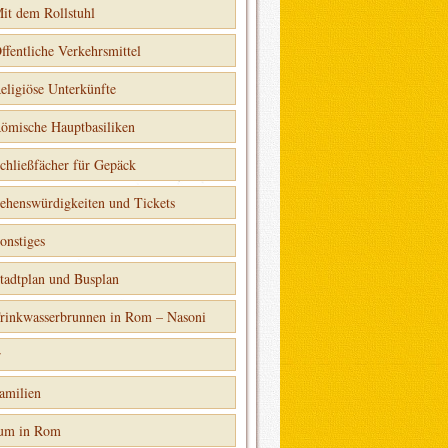
it dem Rollstuhl
ffentliche Verkehrsmittel
eligiöse Unterkünfte
ömische Hauptbasiliken
chließfächer für Gepäck
ehenswürdigkeiten und Tickets
onstiges
tadtplan und Busplan
rinkwasserbrunnen in Rom – Nasoni
r
amilien
ium in Rom