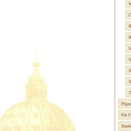
M
Ö
R
R
S
S
S
S
T
Pilge
Für F
Stud