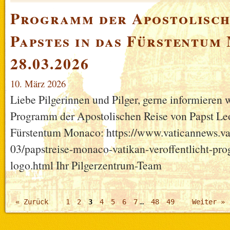
Programm der Apostolisch
Papstes in das Fürstentum
28.03.2026
10. März 2026
Liebe Pilgerinnen und Pilger, gerne informieren w
Programm der Apostolischen Reise von Papst Leo
Fürstentum Monaco: https://www.vaticannews.va
03/papstreise-monaco-vatikan-veroffentlicht-p
logo.html Ihr Pilgerzentrum-Team
« Zurück
1
2
3
4
5
6
7
…
48
49
Weiter »