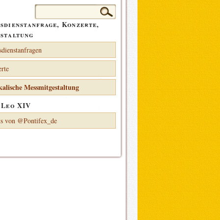
Suchen
nach:
sdienstanfrage, Konzerte,
staltung
sdienstanfragen
rte
alische Messmitgestaltung
 Leo XIV
s von @Pontifex_de