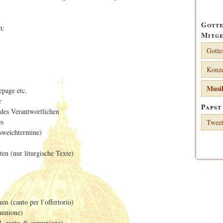
Gotte
n:
Mitge
Gotte
Konze
Musik
page etc.
r
Papst
des Verantwortlichen
es
Tweet
sweichtermine)
en (nur liturgische Texte)
:
m (canto per l’offertorio)
munione)
. canto di comunione)