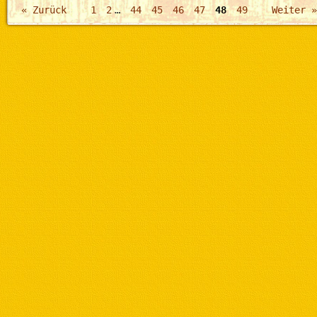
« Zurück
1
2
…
44
45
46
47
48
49
Weiter »