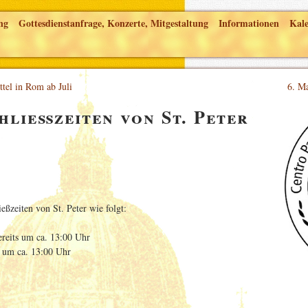
ng
Gottesdienstanfrage, Konzerte, Mitgestaltung
Informationen
Kal
tel in Rom ab Juli
6. Ma
hließzeiten von St. Peter
eßzeiten von St. Peter wie folgt:
bereits um ca. 13:00 Uhr
st um ca. 13:00 Uhr