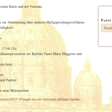
schen Kurie und des Vatikans
Papst
um zur Abstimmung über mehrere Heiligsprechungsverfahren
altigkeit)
Tweet
s
, 17:00 Uhr
ichnamsprozession zur Basilika Santa Maria Maggiore und
ens Jesu)
ter
 und Paulus)
ür neue Metropoliten
t/news/2025-05/papst-leo-xiv-feier-juni-jubilaen-familie-