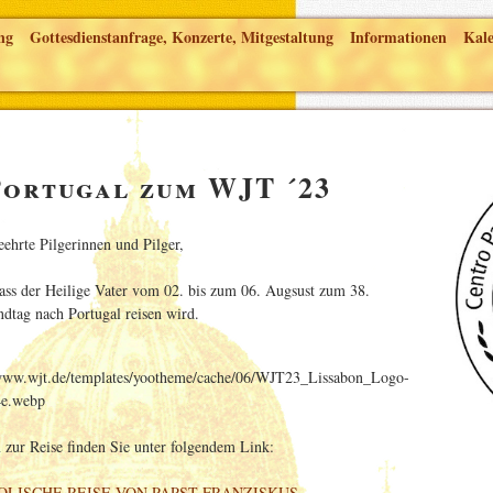
ng
Gottesdienstanfrage, Konzerte, Mitgestaltung
Informationen
Kal
Portugal zum WJT ´23
eehrte Pilgerinnen und Pilger,
dass der Heilige Vater vom 02. bis zum 06. Augsust zum 38.
dtag nach Portugal reisen wird.
zur Reise finden Sie unter folgendem Link:
OLISCHE REISE VON PAPST FRANZISKUS