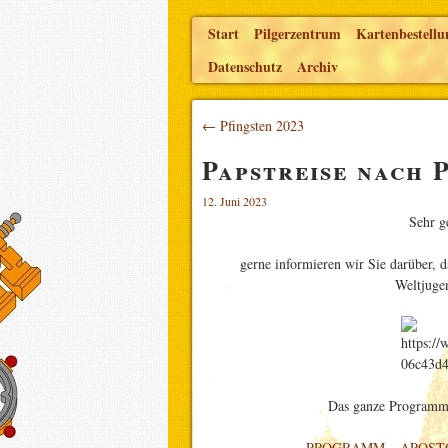
Start
Pilgerzentrum
Kartenbestellu
Datenschutz
Archiv
← Pfingsten 2023
Papstreise nach 
12. Juni 2023
Sehr g
gerne informieren wir Sie darüber, 
Weltjugen
Das ganze Programm 
PROGRAMM –
APOST