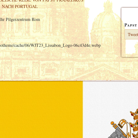
NACH PORTUGAL
Ihr Pilgerzentrum Rom
Papst
Tweet
s/yootheme/cache/06/WJT23_Lissabon_Logo-06c43d4e.webp