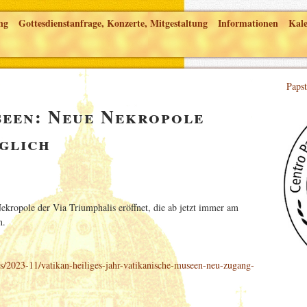
ng
Gottesdienstanfrage, Konzerte, Mitgestaltung
Informationen
Kal
Papst
seen: Neue Nekropole
glich
ekropole der Via Triumphalis eröffnet, die ab jetzt immer am
n.
s/2023-11/vatikan-heiliges-jahr-vatikanische-museen-neu-zugang-