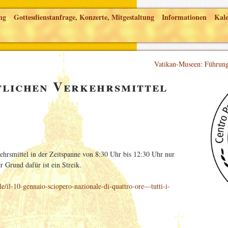
ng
Gottesdienstanfrage, Konzerte, Mitgestaltung
Informationen
Kal
Vatikan-Museen: Führun
tlichen Verkehrsmittel
ehrsmittel in der Zeitspanne von 8:30 Uhr bis 12:30 Uhr nur
r Grund dafür ist ein Streik.
le/il-10-gennaio-sciopero-nazionale-di-quattro-ore—tutti-i-