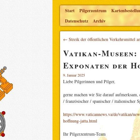
Start
Pilgerzentrum
Kartenbestellu
Datenschutz
Archiv
← Streik der öffentlichen Verkehrsmittel 
Vatikan-Museen:
Exponaten der H
9. Januar 2025
Liebe Pilgerinnen und Pilger,
gerne machen wir Sie darauf aufmerksam, d
/ französischer / spanischer / italienischer
https://www.vaticannews.va/de/vatikan/new
hoffnung-jatta.html
Ihr Pilgerzentrum-Team